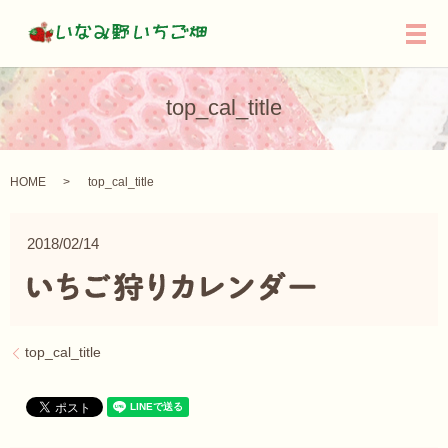
メ
top_cal_title
HOME
top_cal_title
2018/02/14
top_cal_title