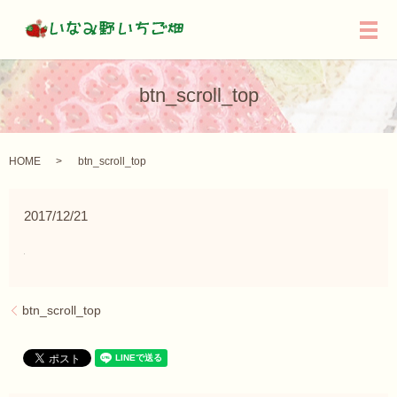
メ
btn_scroll_top
HOME
btn_scroll_top
2017/12/21
btn_scroll_top